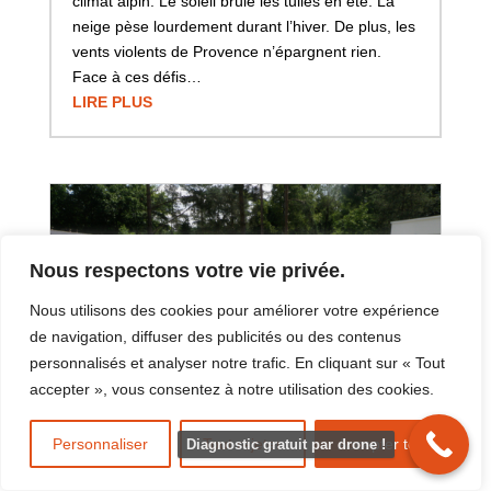
climat alpin. Le soleil brûle les tuiles en été. La
neige pèse lourdement durant l’hiver. De plus, les
vents violents de Provence n’épargnent rien.
Face à ces défis…
LIRE PLUS
Nous respectons votre vie privée.
Nous utilisons des cookies pour améliorer votre expérience
de navigation, diffuser des publicités ou des contenus
personnalisés et analyser notre trafic. En cliquant sur « Tout
accepter », vous consentez à notre utilisation des cookies.
Personnaliser
Tout rejeter
Accepter tout
Diagnostic gratuit par drone !